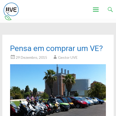
Associação de Utilizadores de Veículos Eléctricos
UVE
Skip
to
content
Pensa em comprar um VE?
29 Dezembro, 2015
Gestor UVE