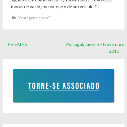
(horas de vazio) menor que o de um veículo CI.
Vantagens dos VE
Post
←
EV SALES
Portugal, Janeiro – Novembro
2015
→
navigation