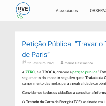
Associação de Utilizadores de Veículos Eléctric
UVE
Skip
Associados
OBSERV
to
content
Petição Pública: “Travar o
de Paris”
22 Fevereiro, 2021
Marina Nascimento
A
ZERO
, e a
TROCA
, criaram a
petição pública
“
Tra
seguimento do impacto negativo que o
Tratado da C
cumprimento das metas para a neutralidade carbóni
Convidamos todos os cidadãos a consultar a inform
O
Tratado da Carta da Energia (TCE)
, assinado em L