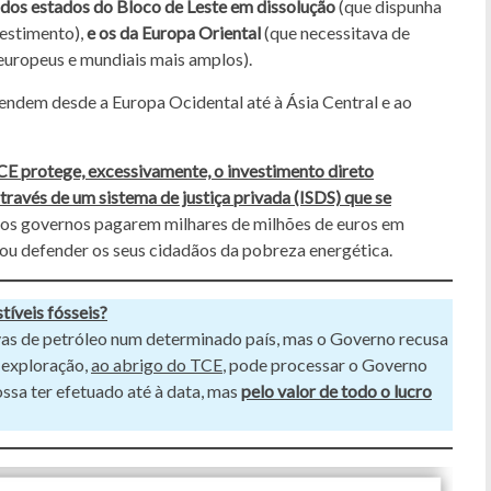
 dos estados do Bloco de Leste em dissolução
(que dispunha
vestimento),
e os da Europa Oriental
(que necessitava de
 europeus e mundiais mais amplos).
stendem desde a Europa Ocidental até à Ásia Central e ao
CE protege, excessivamente, o investimento direto
través de um sistema de justiça privada (ISDS) que se
to os governos pagarem milhares de milhões de euros em
u defender os seus cidadãos da pobreza energética.
íveis fósseis?
as de petróleo num determinado país, mas o Governo recusa
 exploração,
ao abrigo do TCE
, pode processar o Governo
ossa ter efetuado até à data, mas
pelo valor de todo o lucro