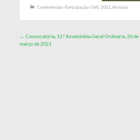
Conferências-Participação-UVE-2021
,
Notícias
Post
←
Convocatória, 12.ª Assembleia Geral Ordinária, 20 de
março de 2021
navigation