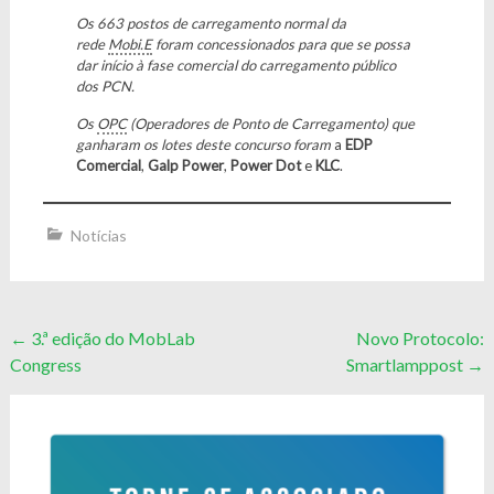
Os 663 postos de carregamento normal da
rede
Mobi.E
foram concessionados para que se possa
dar início à fase comercial do carregamento público
dos PCN.
Os
OPC
(Operadores de Ponto de Carregamento) que
ganharam os lotes deste concurso foram
a
EDP
Comercial
,
Galp Power
,
Power Dot
e
KLC
.
Notícias
Post
←
3.ª edição do MobLab
Novo Protocolo:
Congress
Smartlamppost
→
navigation