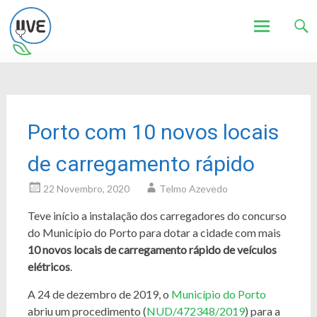
Associação de Utilizadores de Veículos Eléctricos
UVE
Skip
to
content
Porto com 10 novos locais
de carregamento rápido
22 Novembro, 2020
Telmo Azevedo
Teve início a instalação dos carregadores do concurso
do Município do Porto para dotar a cidade com mais
10 novos locais de carregamento rápido de veículos
elétricos
.
A 24 de dezembro de 2019, o
Município do Porto
abriu um procedimento (
NUD/472348/2019
) para a