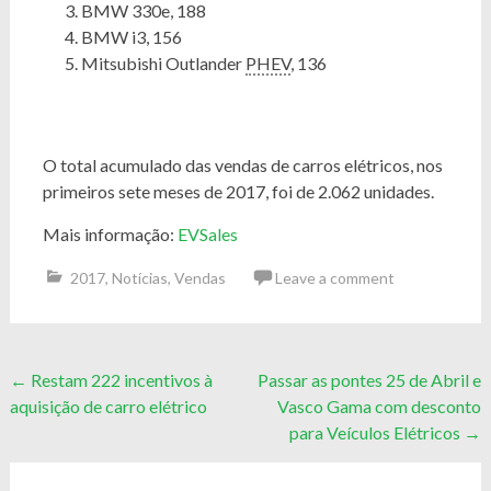
BMW 330e, 188
BMW i3, 156
Mitsubishi Outlander
PHEV
, 136
O total acumulado das vendas de carros elétricos, nos
primeiros sete meses de 2017, foi de 2.062 unidades.
Mais informação:
EVSales
2017
,
Notícias
,
Vendas
Leave a comment
Post
←
Restam 222 incentivos à
Passar as pontes 25 de Abril e
aquisição de carro elétrico
Vasco Gama com desconto
navigation
para Veículos Elétricos
→