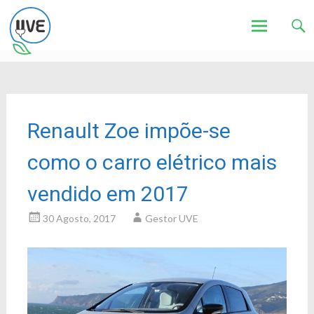
Associação de Utilizadores de Veículos Eléctricos
UVE
Skip
to
content
Renault Zoe impõe-se
como o carro elétrico mais
vendido em 2017
30 Agosto, 2017
Gestor UVE