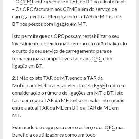
– O
CEME
cobra sempre a TAR de BT ao cliente final;
– Os
OPC
facturam aos
CEME
além do serviço de
carregamento a diferença entre a TAR de MT e a de
BT nos postos com ligação em MT.
Isto permite que os
OPC
possam rentabilizar o seu
investimento obtendo mais retorno ou então baixando
o custo do seu serviço de carregamento para se
tornarem mais competitivos face aos
OPC
com
ligação em BT.
2. ) Não existe TAR de MT, sendo a TAR da
Mobilidade Elétrica estabelecida pela
ERSE
tendo em
consideração o número de ligações em MT e BT. Isto
fará com que a TAR da ME tenha um valor intermédio
entre a atual TAR da ME em BT e a TAR da ME em
MT.
Este modelo é cego para com o esforço dos
OPC
mas
beneficia os utilizadores como um todo.