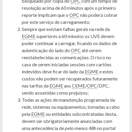
bloqueado por culpa do
OPC
com um tempo de
resolução acima de 60 minutos após o primeiro
reporte implicam que o
OPC
não poderá cobrar
por este serviço de carregamento;
Sempre que existam falhas gerais na rede da
EGME
superiores a 60 minutos os UVE devem
poder continuar a carregar, ficando os dados de
autenticação do lado do
OPC
até serem
reestabelecidas as comunicações. O risco no
caso de serem iniciadas sessões com cartões
indevidos deve ficar do lado da
EGME
e estes
custos não podem ser recuperados futuramente
nas tarifas da
EGME
aos
CEME
/
OPC
/DPC,
sendo assumidas como prejuízos;
Todas as ações de manutenção programada da
rede, sistemas ou equipamentos, tomadas a cabo
pela
EGME
ou entidades subcontratadas desta,
devem ser obrigatoriamente anunciadas com
uma antecedência de pelo menos 48h no portal