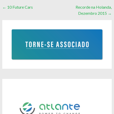
Post
←
10 Future Cars
Recorde na Holanda,
Dezembro 2015
→
navigation