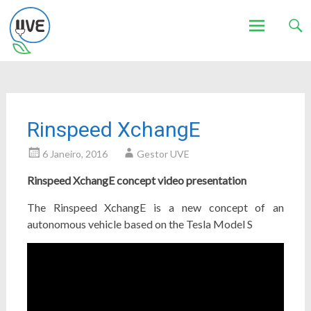
Associação de Utilizadores de Veículos Eléctricos
UVE
Skip
to
content
Rinspeed XchangE
6 Janeiro, 2016
Gestor UVE
Rinspeed XchangE concept video presentation
The Rinspeed XchangE is a new concept of an
autonomous vehicle based on the Tesla Model S