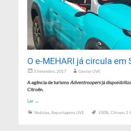
O e-MEHARI já circula em 
3 Setembro, 2017
Gestor UVE
A agência de turismo
Adventroopers
já disponibili
Citroën.
Ler
→
Notícias
,
Reportagens UVE
100%
,
Citroen
,
E