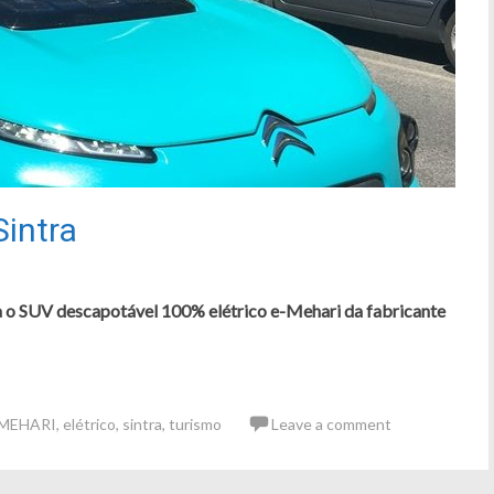
Sintra
za o SUV descapotável 100% elétrico e-Mehari da fabricante
-MEHARI
,
elétrico
,
sintra
,
turismo
Leave a comment