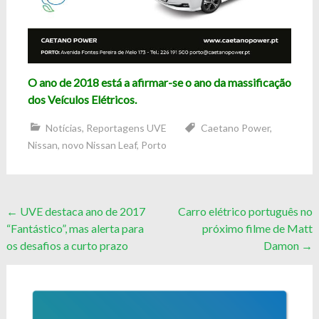
O ano de 2018 está a afirmar-se o ano da massificação
dos Veículos Elétricos.
Notícias
,
Reportagens UVE
Caetano Power
,
Nissan
,
novo Nissan Leaf
,
Porto
Post
←
UVE destaca ano de 2017
Carro elétrico português no
“Fantástico”, mas alerta para
próximo filme de Matt
navigation
os desafios a curto prazo
Damon
→