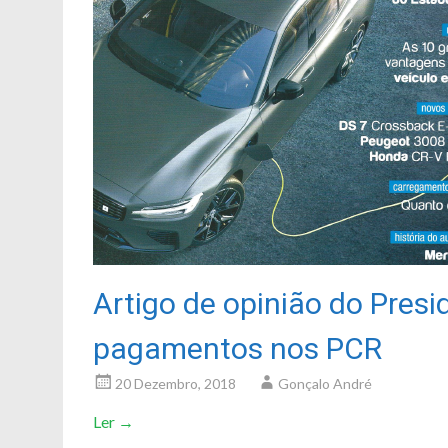
Artigo de opinião do Pres
pagamentos nos PCR
20 Dezembro, 2018
Gonçalo André
Ler
→