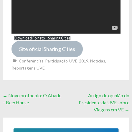
Download Folheto – Sharing Cities
Site oficial Sharing Cities
Conferências-Participação-UVE-2019
,
Notícias
,
Reportagens UVE
Post
←
Novo protocolo: O Abade
Artigo de opinião do
– BeerHouse
Presidente da UVE sobre
navigation
Viagens em VE
→