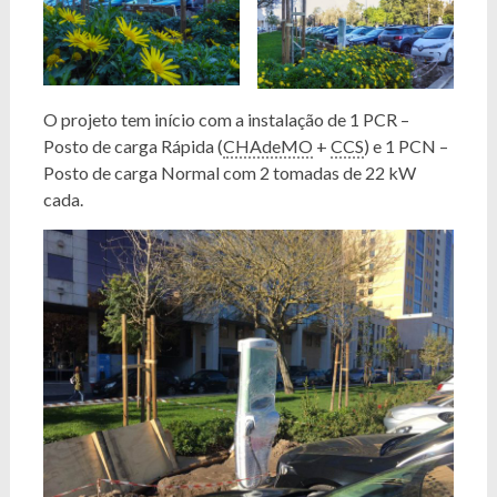
O projeto tem início com a instalação de 1 PCR –
Posto de carga Rápida (
CHAdeMO
+
CCS
) e 1 PCN –
Posto de carga Normal com 2 tomadas de 22 kW
cada.