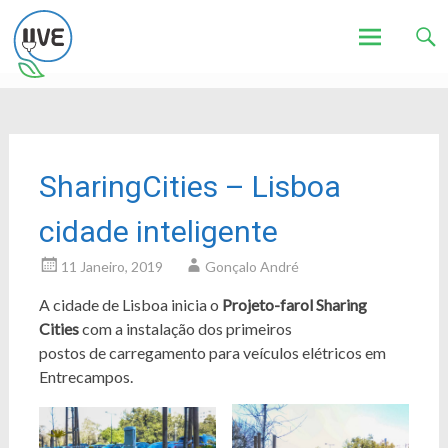
Associação de Utilizadores de Veículos Eléctricos
UVE
Skip
to
content
SharingCities – Lisboa
cidade inteligente
11 Janeiro, 2019
Gonçalo André
A cidade de Lisboa inicia o
Projeto-farol Sharing
Cities
com a instalação dos primeiros
postos de carregamento para veículos elétricos em
Entrecampos.