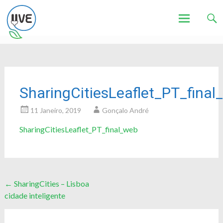
Associação de Utilizadores de Veículos Eléctricos
UVE
Skip
to
content
SharingCitiesLeaflet_PT_final
11 Janeiro, 2019
Gonçalo André
SharingCitiesLeaflet_PT_final_web
Post
←
SharingCities – Lisboa
cidade inteligente
navigation