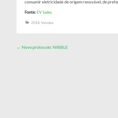
consumir eletricidade de origem renovável, de prefe
Fonte:
EV Sales
2018
,
Vendas
Post
←
Novo protocolo: NIBBLE
navigation