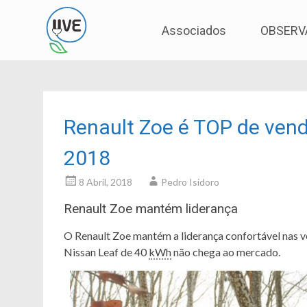
Associação de Utilizadores de Veículos Eléctric
UVE
Skip
Associados
OBSERV
to
content
Renault Zoe é TOP de vend
2018
8 Abril, 2018
Pedro Isidoro
Renault Zoe mantém liderança
O Renault Zoe mantém a liderança confortável nas v
Nissan Leaf de 40
kWh
não chega ao mercado.