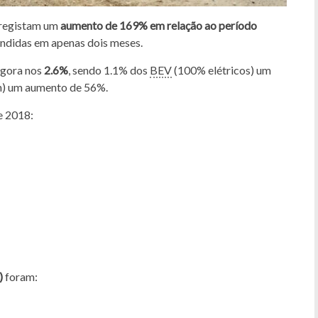
 registam um
aumento de 169% em relação ao período
ndidas em apenas dois meses.
 agora nos
2.6%
, sendo 1.1% dos
BEV
(100% elétricos) um
n) um aumento de 56%.
e 2018:
)
foram: