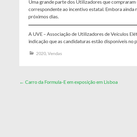
Uma grande parte dos Utilizadores que compraram u
correspondente ao incentivo estatal. Embora ainda 
próximos dias.
A UVE – Associação de Utilizadores de Veículos Elé
indicação que as candidaturas estão disponíveis no 
2020
,
Vendas
Post
←
Carro da Formula-E em exposição em Lisboa
navigation