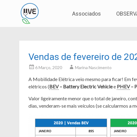
Associação de Utilizadores de Veículos Eléctric
UVE
Skip
Associados
OBSERV
to
content
Vendas de fevereiro de 20
6 Março, 2020
Marina Nascimento
A Mobilidade Elétrica veio mesmo para ficar! Em fe
elétricos (
BEV
– Battery Electric Vehicle
e
PHEV
– P
Valor ligeiramente menor que o total de janeiro, co
dias, venderam-se mais veículos (se calcularmos a mé