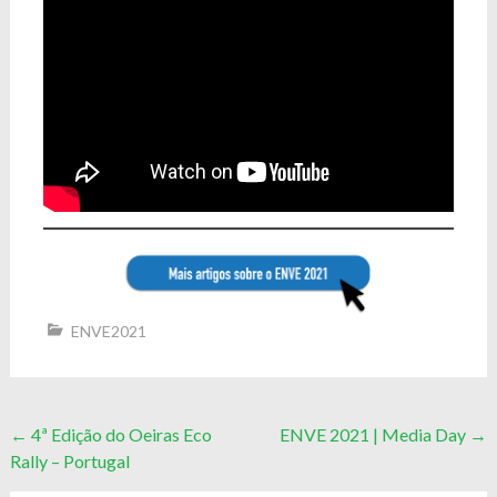
ENVE2021
Post
←
4ª Edição do Oeiras Eco
ENVE 2021 | Media Day
→
Rally – Portugal
navigation