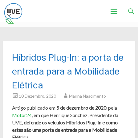
Associação de Utilizadores de Veículos Eléctricos
UVE
Skip
to
content
Híbridos Plug-In: a porta de
entrada para a Mobilidade
Elétrica
10 Dezembro, 2020
Marina Nascimento
Artigo publicado em
5 de dezembro de 2020
, pela
Motor24
, em que Henrique Sánchez, Presidente da
UVE,
defende os veículos Híbridos Plug-In e como
estes são uma porta de entrada para a Mobilidade
Elétrica
.