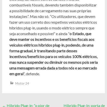
combustíveis fósseis, devendo também disponibilizar
a possibilidade de carregamento nas suas próprias
instalações”. Mas não só. “Os utilizadores, que devem
fazer um uso correto dos respetivos veículos elétricos
híbridos plug-in, usando o modo elétrico sempre que
seja aconselhado e possível” e ainda “
o Estado, que
deve manter os incentivos e os benefícios fiscais aos
veículos elétricos híbridos plug-in, podendo, de uma
forma gradual, ir transitando parte desses
incentivos/benefícios para os veículos 100% elétricos,
mas nunca suspender ou diminuir os mesmos pois seria
uma mensagem errada dada a todos nós e ao mercado
em geral
”, defende.
Motor 24
Post
←
Híbrido Plug-in: “o pior de
Híbrido Plug-In: porta de