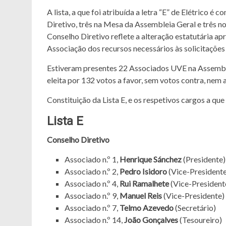
A lista, a que foi atribuída a letra “E” de Elétrico
Diretivo, três na Mesa da Assembleia Geral e três 
Conselho Diretivo reflete a alteração estatutária a
Associação dos recursos necessários às solicitaçõe
Estiveram presentes 22 Associados UVE na Assembl
eleita por 132 votos a favor, sem votos contra, nem 
Constituição da Lista E, e os respetivos cargos a q
Lista E
Conselho Diretivo
Associado n.º 1,
Henrique Sánchez
(Presidente)
Associado n.º 2,
Pedro Isidoro
(Vice-Presidente
Associado n.º 4,
Rui Ramalhete
(Vice-President
Associado n.º 9,
Manuel Reis
(Vice-Presidente)
Associado n.º 7,
Telmo Azevedo
(Secretário)
Associado n.º 14,
João Gonçalves
(Tesoureiro)