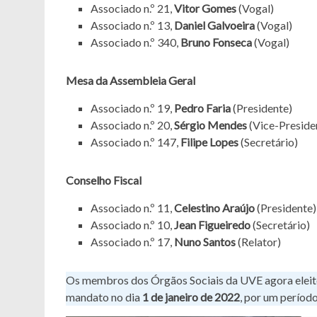
Associado n.º 21,
Vitor Gomes
(Vogal)
Associado n.º 13,
Daniel Galvoeira
(Vogal)
Associado n.º 340,
Bruno Fonseca
(Vogal)
Mesa da Assembleia Geral
Associado n.º 19,
Pedro Faria
(Presidente)
Associado n.º 20,
Sérgio Mendes
(Vice-Preside
Associado n.º 147,
Filipe Lopes
(Secretário)
Conselho Fiscal
Associado n.º 11,
Celestino Araújo
(Presidente)
Associado n.º 10,
Jean Figueiredo
(Secretário)
Associado n.º 17,
Nuno Santos
(Relator)
Os membros dos Órgãos Sociais da UVE agora eleito
mandato no dia
1 de janeiro de 2022
, por um período