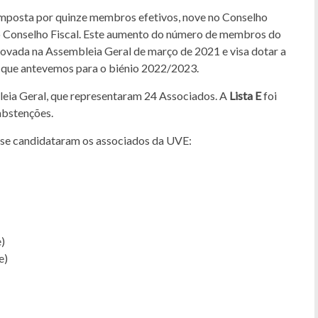
 é composta por quinze membros efetivos, nove no Conselho
no Conselho Fiscal. Este aumento do número de membros do
provada na Assembleia Geral de março de 2021 e visa dotar a
s que antevemos para o biénio 2022/2023.
eia Geral, que representaram 24 Associados. A
Lista E
foi
abstenções.
ue se candidataram os associados da UVE:
)
e)