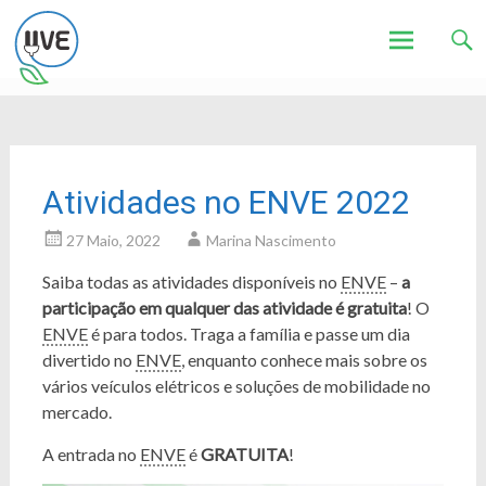
Associação de Utilizadores de Veículos Eléctricos
UVE
Skip
to
content
Atividades no ENVE 2022
27 Maio, 2022
Marina Nascimento
Saiba todas as atividades disponíveis no
ENVE
–
a
participação em qualquer das atividade é gratuita
! O
ENVE
é para todos. Traga a família e passe um dia
divertido no
ENVE
, enquanto conhece mais sobre os
vários veículos elétricos e soluções de mobilidade no
mercado.
A entrada no
ENVE
é
GRATUITA
!