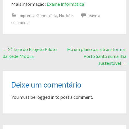
Mais informação:
Exame Informática
Imprensa Generalista
,
Notícias
Leave a
comment
Post
←
2.ª fase do Projeto Piloto
Há um plano para transformar
da Rede Mobi.E
Porto Santo numa ilha
navigation
sustentável
→
Deixe um comentário
You must be logged in to post a comment.