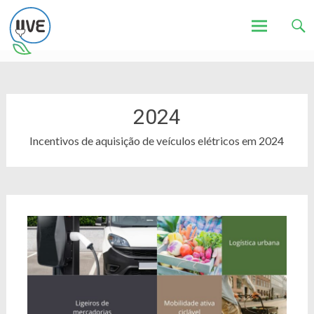
Associação de Utilizadores de Veículos Eléctricos
UVE
Skip
to
content
2024
Incentivos de aquisição de veículos elétricos em 2024