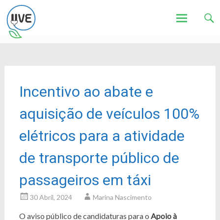
Associação de Utilizadores de Veículos Eléctricos
UVE
Skip
to
content
Incentivo ao abate e
aquisição de veículos 100%
elétricos para a atividade
de transporte público de
passageiros em táxi
30 Abril, 2024
Marina Nascimento
O aviso público de candidaturas para o
Apoio à