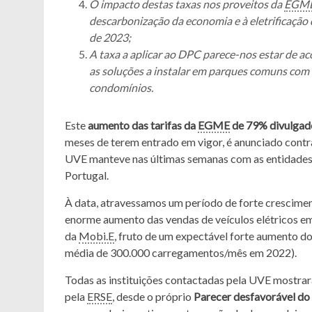
O impacto destas taxas nos proveitos da
EGM
descarbonização da economia e à eletrificação 
de 2023;
A taxa a aplicar ao DPC parece-nos estar de a
as soluções a instalar em parques comuns com 
condomínios.
Este
aumento das tarifas da
EGME
de 79% divulgad
meses de terem entrado em vigor, é anunciado contra
UVE manteve nas últimas semanas com as entidades
Portugal.
À data, atravessamos um período de forte crescime
enorme aumento das vendas de veículos elétricos em
da
Mobi.E
, fruto de um expectável forte aumento 
média de 300.000 carregamentos/mês em 2022).
Todas as instituições contactadas pela UVE mostr
pela
ERSE
, desde o próprio
Parecer desfavorável do