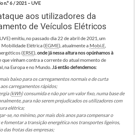
 n.º 6 / 2021 – UVE
 ataque aos utilizadores da
amento de Veículos Elétricos
(UVE) emitiu, no passado dia 22 de abril de 2021, um
 Mobilidade Elétrica (
EGME
), atualmente a
Mobi.E
,
ergéticos (
ERSE
),
onde já nessa altura nos opúnhamos à
e que vinham contra a corrente do atual momento de
l, na Europa e no Mundo.
Já então defendemos
:
e mais baixo para os carregamentos normais e de curta
r aos carregamentos rápidos;
rgia (
kWh
) consumida e não por um valor fixo, numa base de
onalmente, para não serem prejudicados os utilizadores com
ra elétrica;
ar-se, no mínimo, por mais dois anos para compensar o
e fomentar a transição energética nos transportes ligeiros,
ão das frotas das empresas;