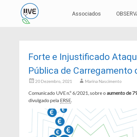
Associação de Utilizadores de Veículos Eléctric
UVE
Skip
Associados
OBSERV
to
content
Forte e Injustificado Ataq
Pública de Carregamento d
20 Dezembro, 2021
Marina Nascimento
Comunicado UVE n.º 6/2021, sobre o
aumento de 79
divulgado pela
ERSE
.