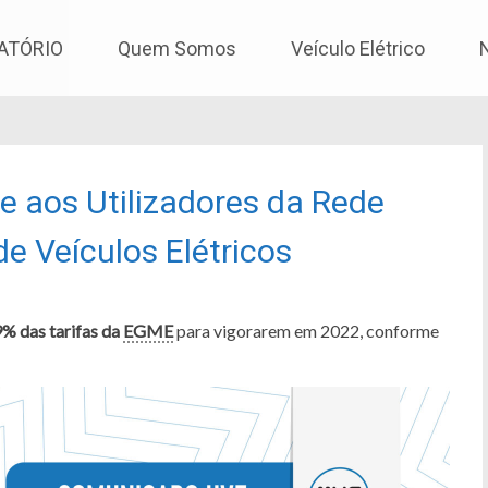
os
ATÓRIO
Quem Somos
Veículo Elétrico
ue aos Utilizadores da Rede
e Veículos Elétricos
% das tarifas da
EGME
para vigorarem em 2022, conforme