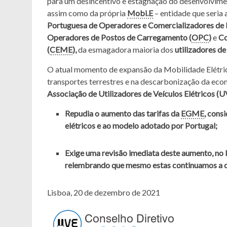
para um desincentivo e estagnação do desenvolvime
assim como da própria
Mobi.E
– entidade que seria 
Portuguesa de Operadores e Comercializadores de
Operadores de Postos de Carregamento (
OPC
)
e
Co
(
CEME
),
da esmagadora maioria dos
utilizadores de
O atual momento de expansão da Mobilidade Elétrica
transportes terrestres e na descarbonização da econ
Associação de Utilizadores de Veículos Elétricos (U
Repudia o aumento das tarifas da
EGME
, cons
elétricos e ao modelo adotado por Portugal;
Exige uma revisão imediata deste aumento, no 
relembrando que mesmo estas continuamos a co
Lisboa, 20 de dezembro de 2021