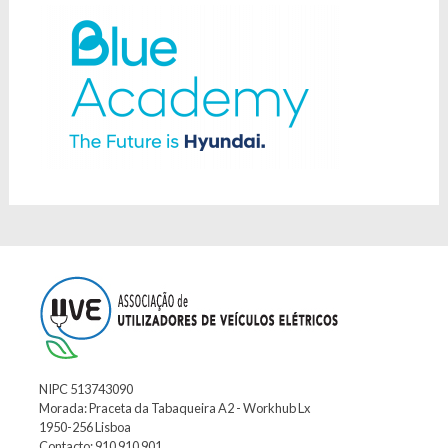
NIPC 513743090
Morada: Praceta da Tabaqueira A2 - Workhub Lx
1950-256 Lisboa
Contacto: 910 910 901