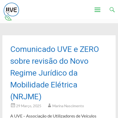
Associação de Utilizadores de Veículos Eléctricos
UVE
Skip
to
content
Comunicado UVE e ZERO
sobre revisão do Novo
Regime Jurídico da
Mobilidade Elétrica
(NRJME)
29 Março, 2025
Marina Nascimento
A UVE – Associação de Utilizadores de Veículos