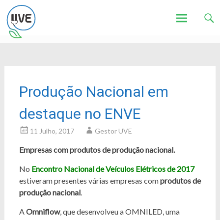
Associação de Utilizadores de Veículos Eléctricos
UVE
Skip
to
content
Produção Nacional em
destaque no ENVE
11 Julho, 2017
Gestor UVE
Empresas com produtos de produção nacional.
No
Encontro Nacional de Veículos Elétricos de 2017
estiveram presentes várias empresas com
produtos de
produção nacional
.
A
Omniflow
, que desenvolveu a OMNILED, uma