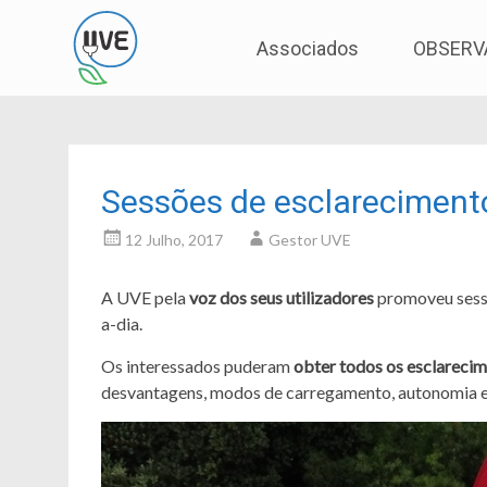
Associação de Utilizadores de Veículos Eléctric
UVE
Skip
Associados
OBSERV
to
content
Sessões de esclareciment
12 Julho, 2017
Gestor UVE
A UVE pela
voz dos seus utilizadores
promoveu sessõ
a-dia.
Os interessados puderam
obter todos os esclareci
desvantagens, modos de carregamento, autonomia em