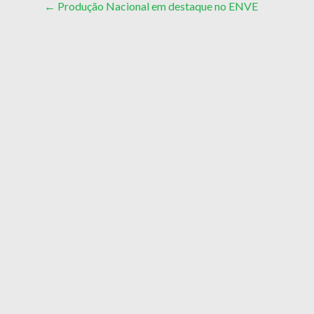
Post
←
Produção Nacional em destaque no ENVE
navigation