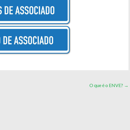
O que é o ENVE?
→