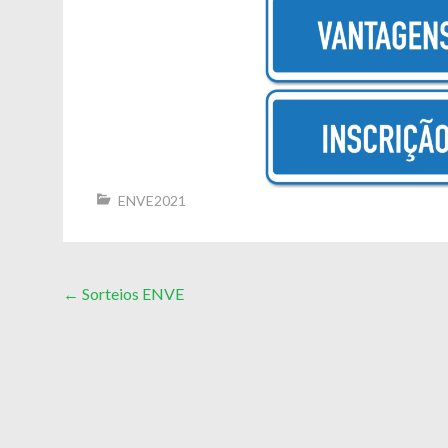
ENVE2021
Post
←
Sorteios ENVE
navigation