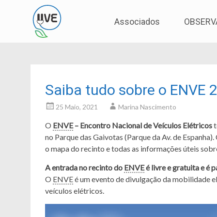
Associação de Utilizadores de Veículos Eléctric
UVE
Skip
Associados
OBSERV
to
content
Saiba tudo sobre o ENVE 
25 Maio, 2021
Marina Nascimento
O
ENVE
– Encontro Nacional de Veículos Elétricos
t
no Parque das Gaivotas (Parque da Av. de Espanha). 
o mapa do recinto e todas as informações úteis sob
A entrada no recinto do
ENVE
é livre e gratuita e é 
O
ENVE
é um evento de divulgação da mobilidade elé
veículos elétricos.