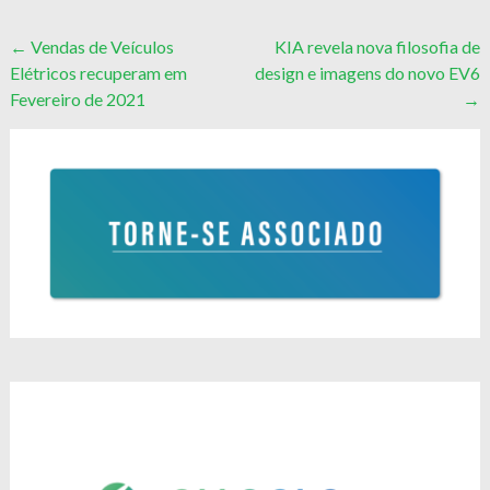
Post
←
Vendas de Veículos
KIA revela nova filosofia de
Elétricos recuperam em
design e imagens do novo EV6
navigation
Fevereiro de 2021
→