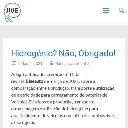
Associação de Utilizadores de Veículos Eléctricos
UVE
Skip
to
content
Hidrogénio? Não, Obrigado!
8 Março, 2021
Marina Nascimento
Artigo publicado na edição nº41 da
revista
Blueauto
de março de 2021, sobre a
comparação entre a produção, transporte e utilização
de eletricidade para carregamento de baterias de
Veículos Elétricos e a produção, transporte,
armazenagem e utlização de hidrogénio para
abastecimento de veículos com pilha de combustível,
a hidrogénio.