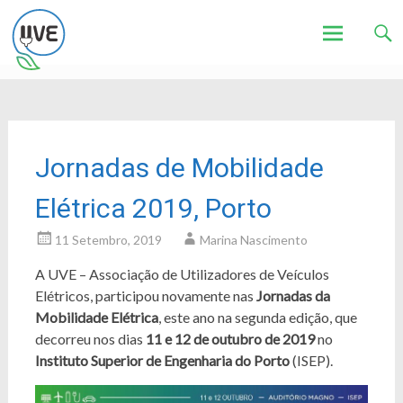
Associação de Utilizadores de Veículos Eléctricos
UVE
Skip
to
content
Jornadas de Mobilidade
Elétrica 2019, Porto
11 Setembro, 2019
Marina Nascimento
A UVE – Associação de Utilizadores de Veículos
Elétricos, participou novamente nas
Jornadas da
Mobilidade Elétrica
, este ano na segunda edição, que
decorreu nos dias
11 e 12 de outubro de 2019
no
Instituto Superior de Engenharia do Porto
(ISEP).