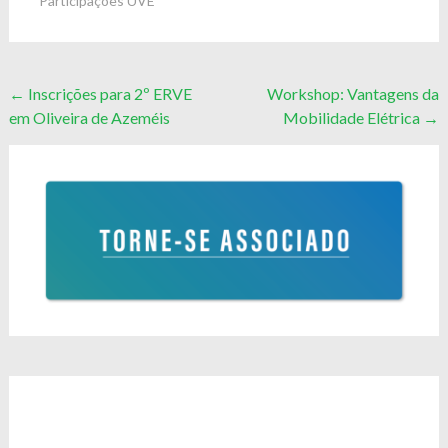
Participações UVE
Post
←
Inscrições para 2º ERVE
Workshop: Vantagens da
em Oliveira de Azeméis
Mobilidade Elétrica
→
navigation