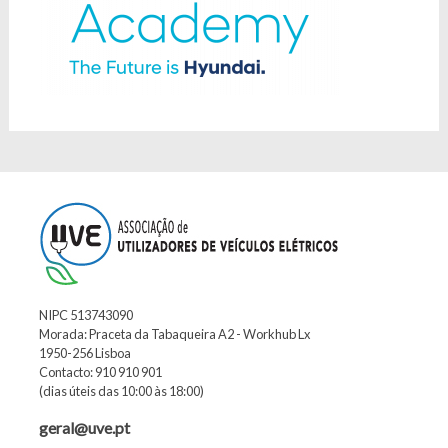
NIPC 513743090
Morada: Praceta da Tabaqueira A2 - Workhub Lx
1950-256 Lisboa
Contacto: 910 910 901
(dias úteis das 10:00 às 18:00)
geral@uve.pt