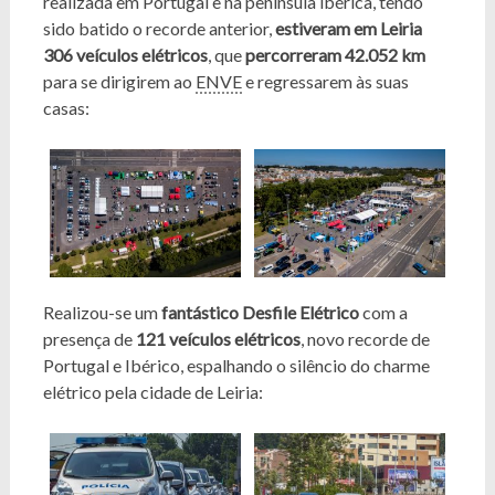
realizada em Portugal e na península ibérica, tendo
sido batido o recorde anterior,
estiveram em Leiria
306 veículos elétricos
, que
percorreram 42.052 km
para se dirigirem ao
ENVE
e regressarem às suas
casas:
Realizou-se um
fantástico Desfile Elétrico
com a
presença de
121 veículos elétricos
, novo recorde de
Portugal e Ibérico, espalhando o silêncio do charme
elétrico pela cidade de Leiria: