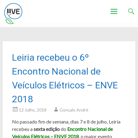
Associação de Utilizadores de Veículos Eléctricos
UVE
Skip
to
content
Leiria recebeu o 6º
Encontro Nacional de
Veículos Elétricos – ENVE
2018
12 Julho, 2018
Gonçalo André
No passado fim de semana, dias 7 e 8 de julho, Leiria
recebeu a
sexta edição
do
Encontro Nacional de
Veículos Elétricos –
ENVE
2018
, o maior evento