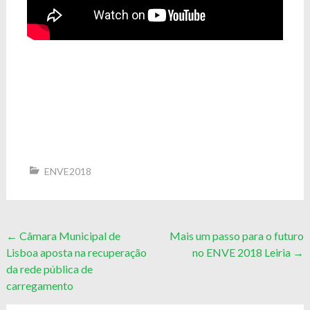
ENVE2018
Post
←
Câmara Municipal de
Mais um passo para o futuro
Lisboa aposta na recuperação
no ENVE 2018 Leiria
→
navigation
da rede pública de
carregamento