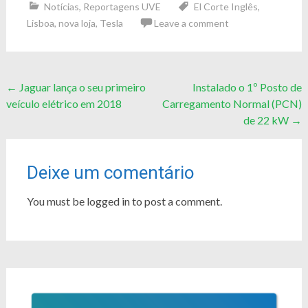
Notícias
,
Reportagens UVE
El Corte Inglês
,
Lisboa
,
nova loja
,
Tesla
Leave a comment
Post
←
Jaguar lança o seu primeiro
Instalado o 1º Posto de
veículo elétrico em 2018
Carregamento Normal (PCN)
navigation
de 22 kW
→
Deixe um comentário
You must be logged in to post a comment.