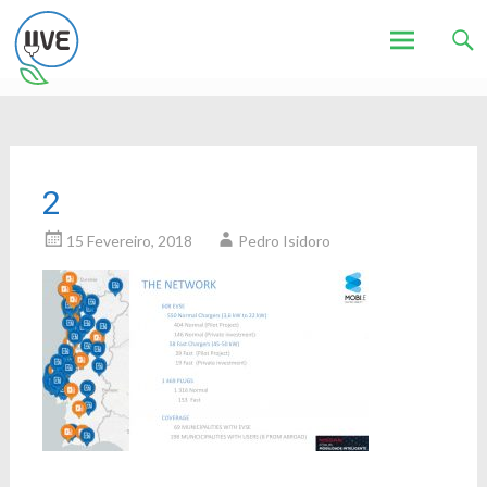
Associação de Utilizadores de Veículos Eléctricos
UVE
Skip
to
content
2
15 Fevereiro, 2018
Pedro Isidoro