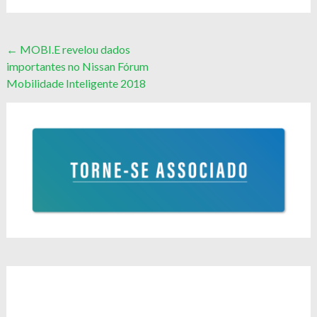
Post
←
MOBI.E revelou dados
importantes no Nissan Fórum
navigation
Mobilidade Inteligente 2018