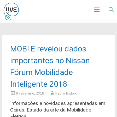
Associação de Utilizadores de Veículos Eléctricos
UVE
Skip
to
content
MOBI.E revelou dados
importantes no Nissan
Fórum Mobilidade
Inteligente 2018
8 Fevereiro, 2018
Pedro Isidoro
Informações e novidades apresentadas em
Oeiras. Estado da arte da Mobilidade
Elétrica.