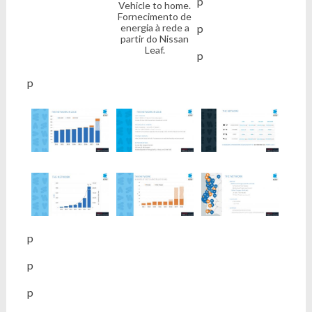
p
Vehicle to home.
Fornecimento de
energia à rede a
p
partir do Nissan
Leaf.
p
p
p
p
p