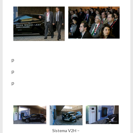
p
p
p
Sistema V2H –