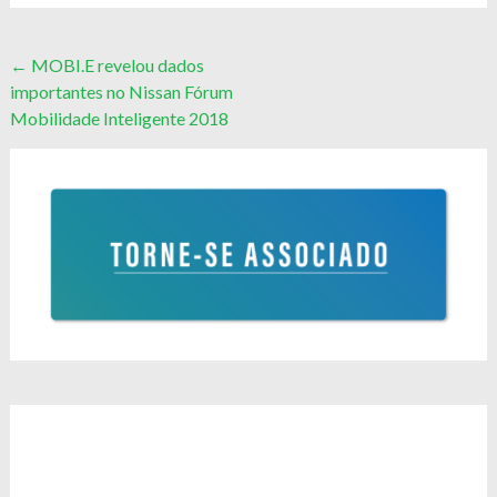
Post
←
MOBI.E revelou dados
importantes no Nissan Fórum
navigation
Mobilidade Inteligente 2018