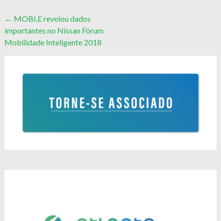
Post
←
MOBI.E revelou dados
importantes no Nissan Fórum
navigation
Mobilidade Inteligente 2018