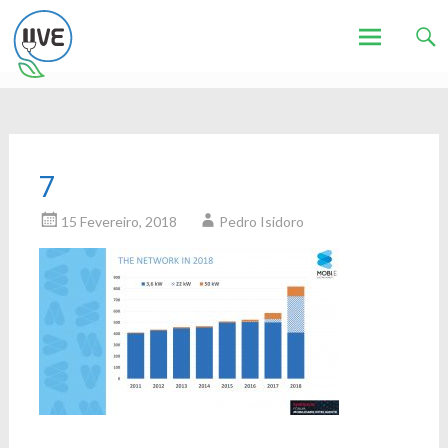
Associação de Utilizadores de Veículos Eléctricos
UVE
Skip
to
content
7
15 Fevereiro, 2018
Pedro Isidoro