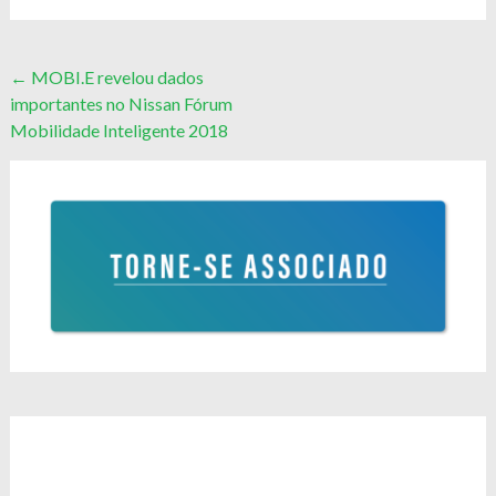
Post
←
MOBI.E revelou dados
importantes no Nissan Fórum
navigation
Mobilidade Inteligente 2018