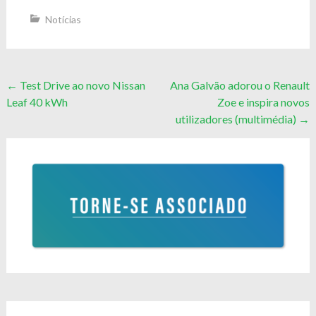
Notícias
Post
←
Test Drive ao novo Nissan
Ana Galvão adorou o Renault
Leaf 40 kWh
Zoe e inspira novos
navigation
utilizadores (multimédia)
→