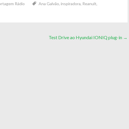
rtagem Rádio
Ana Galvão
,
inspiradora
,
Reanult
,
Test Drive ao Hyundai IONIQ plug-in
→