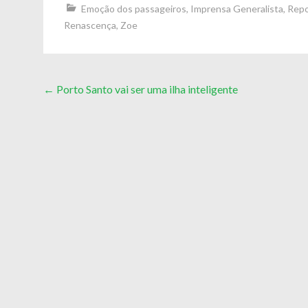
Emoção dos passageiros
,
Imprensa Generalista
,
Repo
Renascença
,
Zoe
Post
←
Porto Santo vai ser uma ilha inteligente
navigation