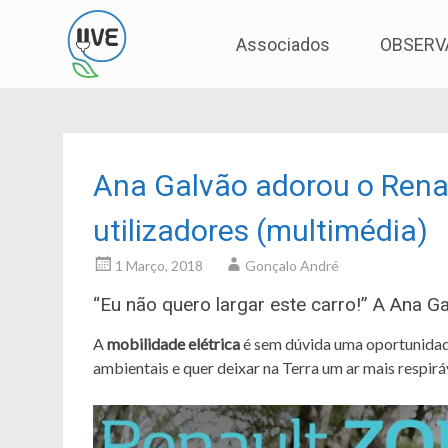
Associação de Utilizadores de Veículos Eléctric
UVE
Skip
Associados
OBSERV
to
content
Ana Galvão adorou o Renau
utilizadores (multimédia)
1 Março, 2018
Gonçalo André
“Eu não quero largar este carro!” A Ana G
A
mobilidade elétrica
é sem dúvida uma oportunidad
ambientais e quer deixar na Terra um ar mais respiráv