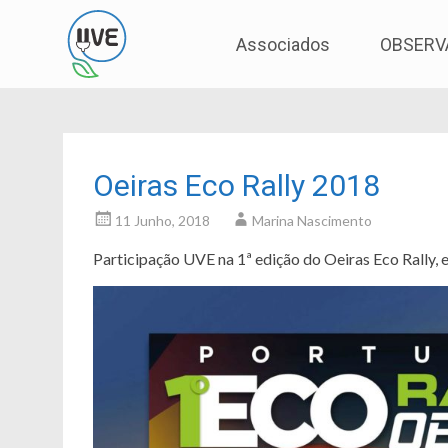
Associação de Utilizadores de Veículos Eléctric
UVE
Skip
Associados
OBSERV
to
content
Oeiras Eco Rally 2018
11 Junho, 2018
Marina Nascimento
Participação UVE na 1ª edição do Oeiras Eco Rally, 