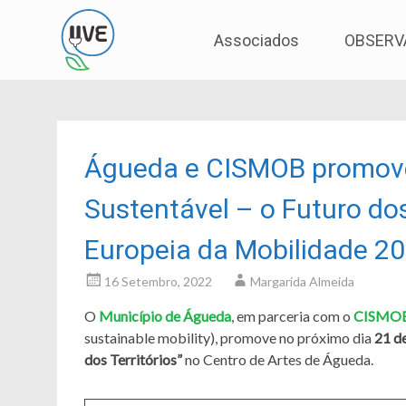
Associação de Utilizadores de Veículos Eléctric
UVE
Skip
Associados
OBSERV
to
content
Águeda e CISMOB promov
Sustentável – o Futuro do
Europeia da Mobilidade 2
16 Setembro, 2022
Margarida Almeida
O
Município de Águeda
, em parceria com o
CISMO
sustainable mobility), promove no próximo dia
21 d
dos Territórios”
no Centro de Artes de Águeda.