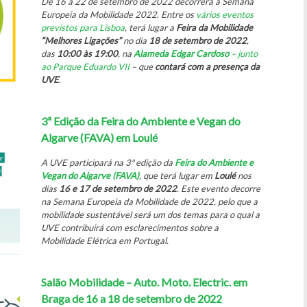
De 16 a 22 de setembro de 2022 decorrerá a Semana
Europeia da Mobilidade 2022. Entre os
vários eventos
previstos para Lisboa
, terá lugar a
Feira da Mobilidade
“Melhores Ligações”
no dia
18 de setembro de 2022
,
das
10:00 às 19:00
, na
Alameda Edgar Cardoso
– junto
ao Parque Eduardo VII
– que
contará com a presença da
UVE
.
3ª Edição da Feira do Ambiente e Vegan do
Algarve (FAVA) em Loulé
A UVE participará na 3ª edição da
Feira do Ambiente e
Vegan do Algarve (FAVA)
, que terá lugar em
Loulé
nos
dias
16 e 17 de setembro de 2022
. Este evento decorre
na Semana Europeia da Mobilidade de 2022, pelo que a
mobilidade sustentável será um dos temas para o qual a
UVE contribuirá com esclarecimentos sobre a
Mobilidade Elétrica em Portugal.
Salão Mobilidade – Auto. Moto. Electric. em
Braga de 16 a 18 de setembro de 2022