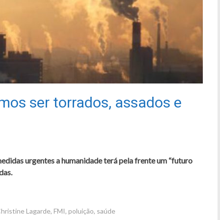
amos ser torrados, assados e
medidas urgentes a humanidade terá pela frente um “futuro
das.
hristine Lagarde
,
FMI
,
poluição
,
saúde