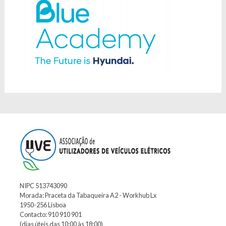
NIPC 513743090
Morada: Praceta da Tabaqueira A2 - Workhub Lx
1950-256 Lisboa
Contacto: 910 910 901
(dias úteis das 10:00 às 18:00)