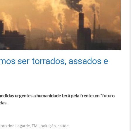
amos ser torrados, assados e
medidas urgentes a humanidade terá pela frente um “futuro
das.
hristine Lagarde
,
FMI
,
poluição
,
saúde