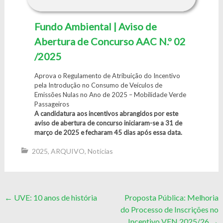
Fundo Ambiental | Aviso de
Abertura de Concurso AAC N.º 02
/2025
Aprova o Regulamento de Atribuição do Incentivo
pela Introdução no Consumo de Veículos de
Emissões Nulas no Ano de 2025 – Mobilidade Verde
Passageiros
A candidatura aos incentivos abrangidos por este
aviso de abertura de concurso iniciaram-se a 31 de
março de 2025 e fecharam 45 dias após essa data.
2025
,
ARQUIVO
,
Notícias
Post
←
UVE: 10 anos de história
Proposta Pública: Melhoria
do Processo de Inscrições no
navigation
Incentivo VEN 2025/26
→