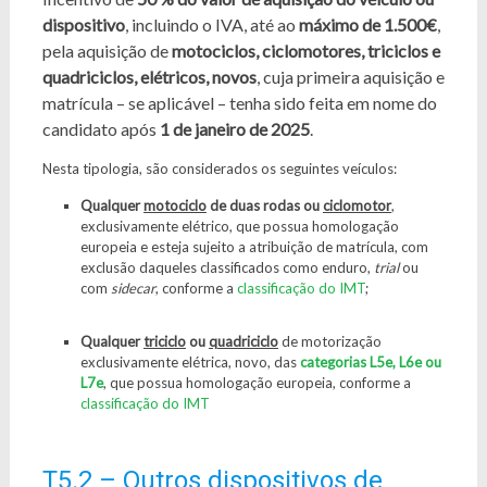
dispositivo
, incluindo o IVA, até ao
máximo de 1.500€
,
pela aquisição de
motociclos, ciclomotores, triciclos e
quadriciclos, elétricos, novos
, cuja primeira aquisição e
matrícula – se aplicável – tenha sido feita em nome do
candidato após
1 de janeiro de 2025
.
Nesta tipologia, são considerados os seguintes veículos:
Qualquer
motociclo
de duas rodas ou
ciclomotor
,
exclusivamente elétrico, que possua homologação
europeia e esteja sujeito a atribuição de matrícula, com
exclusão daqueles classificados como enduro,
trial
ou
com
sidecar
, conforme a
classificação do IMT
;
Qualquer
triciclo
ou
quadriciclo
de motorização
exclusivamente elétrica, novo, das
categorias L5e, L6e ou
L7e
, que possua homologação europeia, conforme a
classificação do IMT
T5.2 – Outros dispositivos de