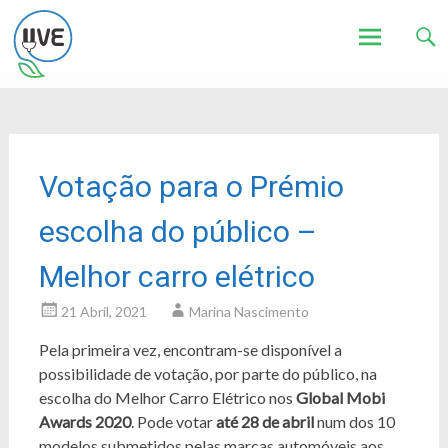
Associação de Utilizadores de Veículos Eléctricos
UVE
Skip
to
content
Votação para o Prémio
escolha do público –
Melhor carro elétrico
21 Abril, 2021
Marina Nascimento
Pela primeira vez, encontram-se disponível a
possibilidade de votação, por parte do público, na
escolha do Melhor Carro Elétrico nos
Global Mobi
Awards 2020
. Pode votar
até 28 de abril
num dos 10
modelos submetidos pelas marcas automóveis aos