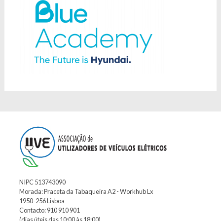
NIPC 513743090
Morada: Praceta da Tabaqueira A2 - Workhub Lx
1950-256 Lisboa
Contacto: 910 910 901
(dias úteis das 10:00 às 18:00)