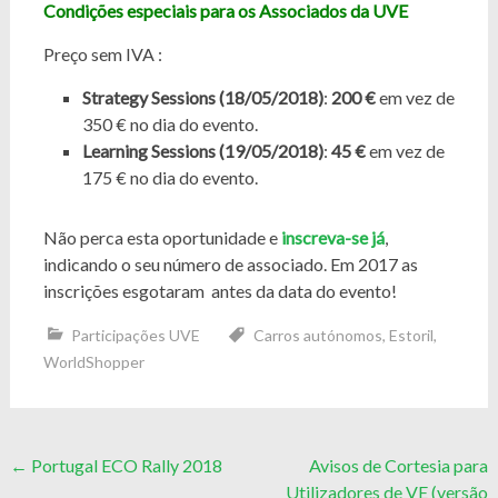
Condições especiais para os Associados da UVE
Preço sem IVA :
Strategy Sessions (18/05/2018)
:
200 €
em vez de
350 € no dia do evento.
Learning Sessions (19/05/2018)
:
45 €
em vez de
175 € no dia do evento.
Não perca esta oportunidade e
inscreva-se já
,
indicando o seu número de associado. Em 2017 as
inscrições esgotaram antes da data do evento!
Participações UVE
Carros autónomos
,
Estoril
,
WorldShopper
Post
←
Portugal ECO Rally 2018
Avisos de Cortesia para
Utilizadores de VE (versão