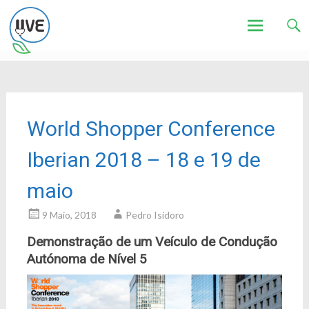
Associação de Utilizadores de Veículos Eléctricos
UVE
Skip
to
content
World Shopper Conference
Iberian 2018 – 18 e 19 de
maio
9 Maio, 2018
Pedro Isidoro
Demonstração de um Veículo de Condução
Autónoma de Nível 5