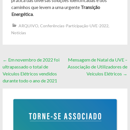
prática das diversas soluções identificadas e dos
caminhos que levem a uma urgente
Transição
Energética
.
ARQUIVO
,
Conferências-Participação-UVE-2022
,
Notícias
Post
←
Em novembro de 2022 foi
Mensagem de Natal da UVE –
ultrapassado o total de
Associação de Utilizadores de
navigation
Veículos Elétricos vendidos
Veículos Elétricos
→
durante todo o ano de 2021