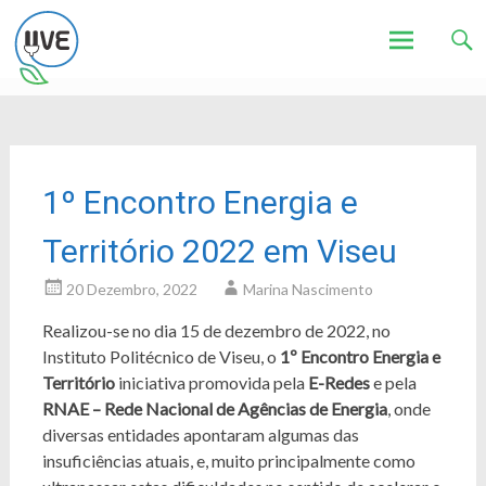
Associação de Utilizadores de Veículos Eléctricos
UVE
Skip
to
content
1º Encontro Energia e
Território 2022 em Viseu
20 Dezembro, 2022
Marina Nascimento
Realizou-se no dia 15 de dezembro de 2022, no
Instituto Politécnico de Viseu, o
1º Encontro Energia e
Território
iniciativa promovida pela
E-Redes
e pela
RNAE – Rede Nacional de Agências de Energia
, onde
diversas entidades apontaram algumas das
insuficiências atuais, e, muito principalmente como