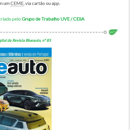
om um
CEME
, via cartão ou app.
criado pelo
Grupo de Trabalho UVE / CEiiA
gital da Revista Blueauto, nº 85