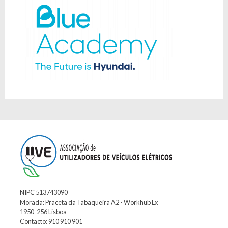
NIPC 513743090
Morada: Praceta da Tabaqueira A2 - Workhub Lx
1950-256 Lisboa
Contacto: 910 910 901