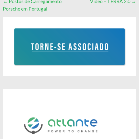
Post
←
Postos de Carregamento
Vídeo – TERRA 2.0
→
Porsche em Portugal
navigation