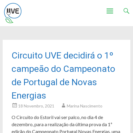
Associação de Utilizadores de Veículos Eléctricos
UVE
Skip
to
content
Circuito UVE decidirá o 1º
campeão do Campeonato
de Portugal de Novas
Energias
18 Novembro, 2021
Marina Nascimento
O Circuito do Estoril vai ser palco, no dia 4 de
dezembro, para a realização da última prova da 1ª
edição do Campeonato Portugal Novas Energias, uma