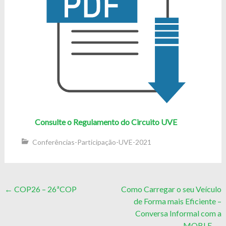
Consulte o Regulamento do Circuito UVE
Conferências-Participação-UVE-2021
Post
←
COP26 – 26ªCOP
Como Carregar o seu Veículo
de Forma mais Eficiente –
navigation
Conversa Informal com a
MOBI.E
→