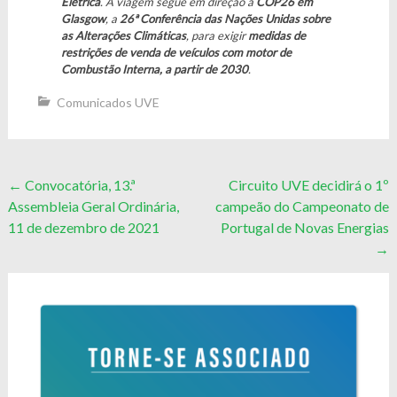
Elétrica
. A viagem segue em direção à
COP26 em
Glasgow
, a
26ª Conferência das Nações Unidas sobre
as Alterações Climáticas
, para exigir
medidas de
restrições de venda de veículos com motor de
Combustão Interna, a partir de 2030
.
Comunicados UVE
Post
←
Convocatória, 13.ª
Circuito UVE decidirá o 1º
Assembleia Geral Ordinária,
campeão do Campeonato de
navigation
11 de dezembro de 2021
Portugal de Novas Energias
→