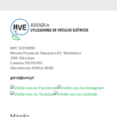
NIPC 513743090
Morada: Praceta da Tabaqueira A2 - Workhub Lx
1950-256 Lisboa
Contacto: 910 910 901
(dias úteis das 10:00 às 18:00)
geral@uve.pt
Missão