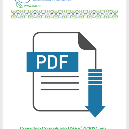
Consulte o Comunicado UVE n.º 4/2021, em