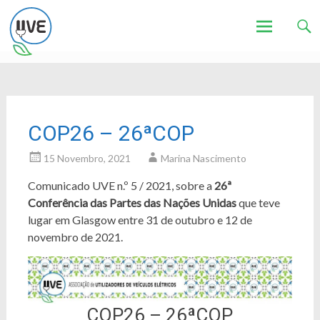
Associação de Utilizadores de Veículos Eléctricos
UVE
Skip
to
content
COP26 – 26ªCOP
15 Novembro, 2021
Marina Nascimento
Comunicado UVE n.º 5 / 2021, sobre a
26ª
Conferência das Partes das Nações Unidas
que teve
lugar em Glasgow entre 31 de outubro e 12 de
novembro de 2021.
COP26 – 26ªCOP