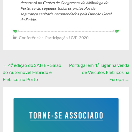
decorrerá no Centro de Congressos da Alfândega do
Porto, serão seguidos todos os protocolos de
segurança sanitária recomendados pela Direção Geral
de Saúde.
Conferências-Participação-UVE-2020
Post
←
4.ª edição do SAHE – Salão
Portugal em 4.º lugar na venda
do Automóvel Híbrido e
de Veículos Elétricos na
navigation
Elétrico, no Porto
Europa
→